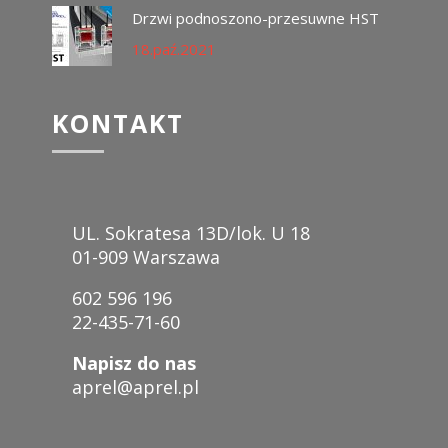
Drzwi podnoszono-przesuwne HST
18.paź.2021
KONTAKT
UL. Sokratesa 13D/lok. U 18
01-909 Warszawa
602 596 196
22-435-71-60
Napisz do nas
aprel@aprel.pl