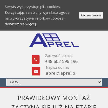
Serwis wykorzystuje pliki cookies.
Korzystając ze strony wyrażasz zgodę
Ok, rozumiem
na wykorzystywanie plików cookies.
dowiedz się więcej.
Zadzwoń do nas
+48 602 596 196
Napisz do nas
aprel@aprel.pl
PRAWIDŁOWY MONTAŻ
ZACZYNA SIĘ JUŻ NA ETAPIE