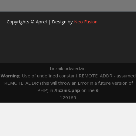
Copyrights © Aprel | Design by
Neo Fusion
Licznik odwiedzin:
Warning
: Use of undefined constant REMOTE_ADDR - assumed
'REMOTE_ADDR' (this will throw an Error in a future version of
PHP) in
/licznik.php
on line
6
129169