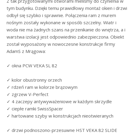
Z tak przygotowanymi otworami mieliśmy do czynienia w
tym budynku. Dzięki temu prawidłowy montaż okien i drzwi
odbył się szybko i sprawnie. Połączenia ram z murem
nośnym zostały wykonane w sposób szczelny. Wiatr i
woda nie ma żadnych szans na przenikanie do wnętrza, a i
warstwa izolacji jest odpowiednio zabezpieczona. Obiekt
został wyposażony w nowoczesne konstrukcje firmy
AdamS z Mrągowa:
✓ okna PCW VEKA SL 82
✓ kolor obustronny orzech
✓ rdzeń ram w kolorze brązowym
✓ zgrzew V-Perfect
✓ 4 zaczepy antywyważeniowe w każdym skrzydle
✓ ciepłe ramki SwissSpacer
✓ hartowane szyby w konstrukcjach nieotwieranych
✓ drzwi podnoszono-przesuwne HST VEKA 82 SLIDE